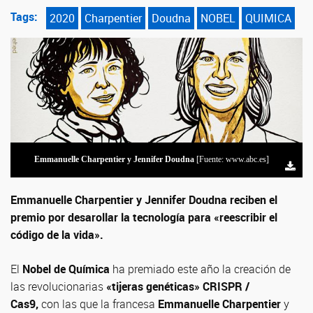
Tags:
2020
Charpentier
Doudna
NOBEL
QUIMICA
Emmanuelle Charpentier y Jennifer Doudna
[Fuente: www.abc.es]
Emmanuelle Charpentier y Jennifer Doudna reciben el
premio por desarollar la tecnología para «reescribir el
código de la vida».
El
Nobel de Química
ha premiado este año la creación de
las revolucionarias
«tijeras genéticas» CRISPR /
Cas9,
con las que la francesa
Emmanuelle Charpentier
y