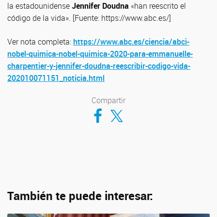
la estadounidense
Jennifer Doudna
«han reescrito el
código de la vida». [Fuente: https://www.abc.es/]
Ver nota completa:
https://www.abc.es/ciencia/abci-
nobel-quimica-nobel-quimica-2020-para-emmanuelle-
charpentier-y-jennifer-doudna-reescribir-codigo-vida-
202010071151_noticia.html
Compartir
Compartir en Facebook
Compartir en Twitter
También te puede interesar: