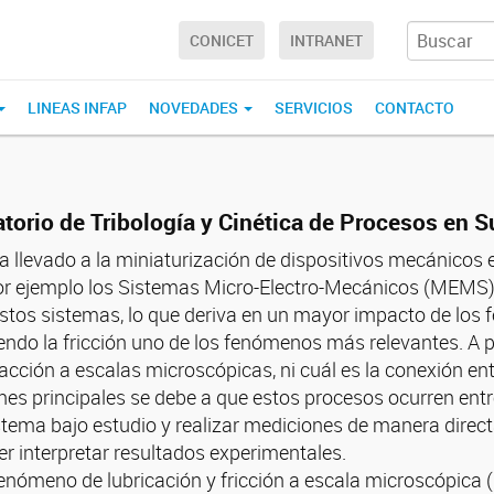
CONICET
INTRANET
LINEAS INFAP
NOVEDADES
SERVICIOS
CONTACTO
torio de Tribología y Cinética de Procesos en S
ha llevado a la miniaturización de dispositivos mecánicos 
or ejemplo los Sistemas Micro-Electro-Mecánicos (MEMS). 
estos sistemas, lo que deriva en un mayor impacto de los f
iendo la fricción uno de los fenómenos más relevantes. A
acción a escalas microscópicas, ni cuál es la conexión e
nes principales se debe a que estos procesos ocurren entre
tema bajo estudio y realizar mediciones de manera directa
r interpretar resultados experimentales.
fenómeno de lubricación y fricción a escala microscópica (