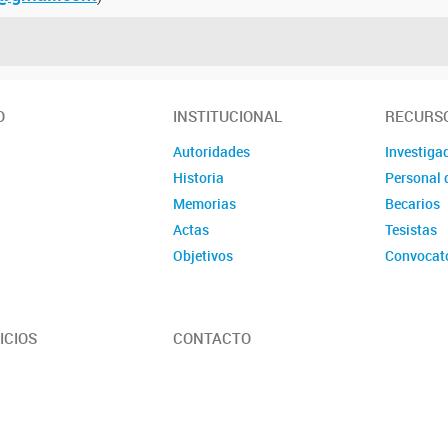
O
INSTITUCIONAL
RECURS
Autoridades
Investiga
Historia
Personal 
Memorias
Becarios
Actas
Tesistas
Objetivos
Convocat
Reglamento
Quiénes somos
ICIOS
CONTACTO