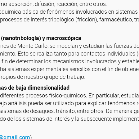
mo adsorción, difusión, reacción, entre otros.
icoquímica básica de fenómenos involucrados en sistemas 
a procesos de interés tribológico (fricción), farmacéutico,
a (nanotribología) y macroscópica
nes de Monte Carlo, se modelan y estudian las fuerzas de 
amiento. Esto se realiza tanto para contactos individuale
el fin de determinar los mecanismos involucrados y establ
cha sistemas experimentales sencillos con el fin de obten
ropios de nuestro grupo de trabajo.
mas de baja dimensionalidad
diferentes procesos físico-químicos. En particular, estudi
jo análisis pueda ser utilizado para explicar fenómenos re
 sistemas de desagües, tránsito, entre otros. De manera gen
ado de los sistemas de interés y la subsecuente implemen
g@gmail.com
)